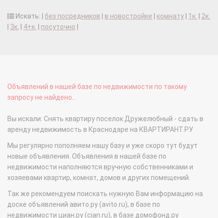
Искать: |
без посредников
|
в новостройке
|
комнату
|
1к.
|
2к.
|
3к.
|
4+к.
|
посуточно
|
Объявлений в нашей базе по недвижимости по такому
запросу не найдено...
Вы искали: Снять квартиру поселок Дружелюбный - сдать в
аренду недвижимость в Краснодаре на КВАРТИРАНТ.РУ
Мы регулярно пополняем нашу базу и уже скоро тут будут
новые объявления. Объявления в нашей базе по
недвижимости наполняются вручную собственниками и
хозяевами квартир, комнат, домов и других помещений.
Так же рекомендуем поискать нужную Вам информацию на
доске объявлений авито.ру (avito.ru), в базе по
недвижимости циан.ру (cian.ru), в базе домофонд.ру