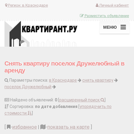
Регион:
в Краснодаре
Личный кабинет
Разместить объявление
МЕНЮ
Снять квартиру поселок Дружелюбный в
аренду
Параметры поиска:
в Краснодаре
снять квартиру
поселок Дружелюбный
Найдено объявлений:
0
[
расширенный поиск
]
Сортировка:
по дате добавления
[
упорядочить по
стоимости
]
[
-
избранное
|
-
показать на карте
]