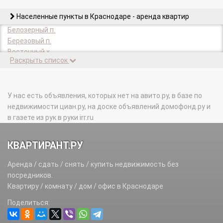
Населенные пункты в Краснодаре - аренда квартир
Белозерный п.
Березовый п.
Восточный х.
Раскрыть список
Дорожный п.
Дружелюбный п.
Елизаветинская ст-ца.
Зеленопольский п.
У нас есть объявления, которых нет на авито.ру, в базе по
Знаменский п.
недвижимости циан.ру, на доске объявлений домофонд.ру и
Индустриальный п.
в газете из рук в руки irr.ru
Колосистый п.
Копанской х.
КВАРТИРАНТ.РУ
Краснодарский п.
Краснолит п.
Аренда / сдать / снять / купить недвижимость без
Лазурный п.
посредников.
Ленина х.
Квартиру / комнату / дом / офис в Краснодаре
Лорис п.
Поделиться:
Новый х.
Октябрьский х.