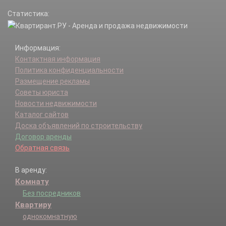
отделения N2 СКЗНИИСиВ п.
Статистика:
отделения N3 ОПХ КНИИСХ п.
отделения N3 СКЗНИИСиВ п.
отделения N4 совхоза Пашковский п.
Информация:
Плодородный п.
Контактная информация
Победитель п.
Политика конфиденциальности
Пригородный п.
Размещение рекламы
Разъезд п.
Советы юриста
Российский п.
Новости недвижимости
Старокорсунская ст-ца.
Каталог сайтов
Черников х.
Доска объявлений по строительству
Договор аренды
Обратная связь
В аренду:
Комнату
Без посредников
Квартиру
однокомнатную