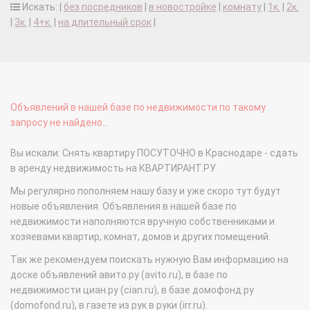
Искать: |
без посредников
|
в новостройке
|
комнату
|
1к.
|
2к.
|
3к.
|
4+к.
|
на длительный срок
|
Объявлений в нашей базе по недвижимости по такому
запросу не найдено...
Вы искали: Снять квартиру ПОСУТОЧНО в Краснодаре - сдать
в аренду недвижимость на КВАРТИРАНТ.РУ
Мы регулярно пополняем нашу базу и уже скоро тут будут
новые объявления. Объявления в нашей базе по
недвижимости наполняются вручную собственниками и
хозяевами квартир, комнат, домов и других помещений.
Так же рекомендуем поискать нужную Вам информацию на
доске объявлений авито.ру (avito.ru), в базе по
недвижимости циан.ру (cian.ru), в базе домофонд.ру
(domofond.ru), в газете из рук в руки (irr.ru).