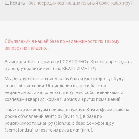
Искать: |
без посредников
|
на длительный срок
|
квартиру
|
Объявлений в нашей базе по недвижимости по такому
запросу не найдено...
Вы искали: Снять комнату ПОСУТОЧНО в Краснодаре - сдать
в аренду недвижимость на КВАРТИРАНТ.РУ
Мы регулярно пополняем нашу базу и уже скоро тут будут
новые объявления. Объявления в нашей базе по
недвижимости наполняются вручную собственниками и
хозяевами квартир, комнат, домов и других помещений.
Так же рекомендуем поискать нужную Вам информацию на
доске объявлений авито.ру (avito.ru), в базе по
недвижимости циан.ру (cian.ru), в базе домофонд.ру
(domofond.ru), в газете из рук в руки (irr.ru).