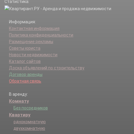
Статистика:
отделения N3 ОПХ КНИИСХ п.
отделения N3 СКЗНИИСиВ п.
отделения N4 совхоза Пашковский п.
Информация:
Плодородный п.
Контактная информация
Победитель п.
Политика конфиденциальности
Пригородный п.
Размещение рекламы
Разъезд п.
Советы юриста
Российский п.
Новости недвижимости
Старокорсунская ст-ца.
Каталог сайтов
Черников х.
Доска объявлений по строительству
Договор аренды
Обратная связь
В аренду:
Комнату
Без посредников
Квартиру
однокомнатную
двухкомнатную