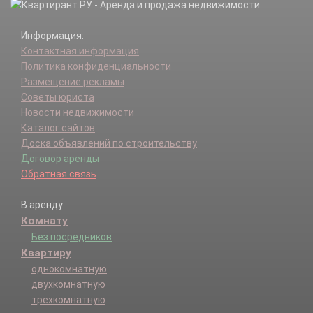
отделения N3 СКЗНИИСиВ п.
отделения N4 совхоза Пашковский п.
Информация:
Плодородный п.
Контактная информация
Победитель п.
Политика конфиденциальности
Пригородный п.
Размещение рекламы
Разъезд п.
Советы юриста
Российский п.
Новости недвижимости
Старокорсунская ст-ца.
Каталог сайтов
Черников х.
Доска объявлений по строительству
Договор аренды
Обратная связь
В аренду:
Комнату
Без посредников
Квартиру
однокомнатную
двухкомнатную
трехкомнатную