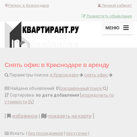
Регион:
в Краснодаре
Личный кабинет
Разместить объявление
МЕНЮ
Снять офис в Краснодаре в аренду
Параметры поиска:
в Краснодаре
снять офис
Найдено объявлений:
0
[
расширенный поиск
]
Сортировка:
по дате добавления
[
упорядочить по
стоимости
]
[
-
избранное
|
-
показать на карте
]
Искать: |
без посредников
|
посуточно
|