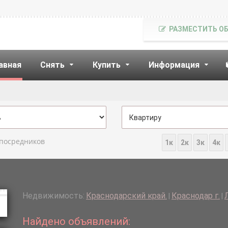
РАЗМЕСТИТЬ О
авная
Снять
Купить
Информация
 посредников
1к
2к
3к
4к
Недвижимость:
Краснодарский край.
Краснодар г.
|
|
Найдено объявлений: