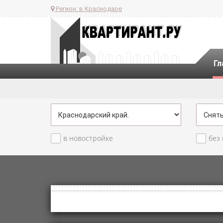
Регион:
в Краснодаре
Гл
в новостройке
без