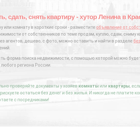
ь, сдать, снять квартиру - хутор Ленина в Кр
у или комнату в короткие сроки - разместите
объявление от собс
жимости от собственников по теме продам, куплю, сдам, сниму к
ез агентов, дешево, с фото, можно оставить и найти в разделе
бе
ений.
сть форма поиска недвижимости, с помощью которой можно будет
 любого региона России.
ьно проверяйте документы у хозяев
комнаты
или
квартиры
, ес
е рискуете остаться без денег и без жилья. И никогда не платите 
отаете с посредниками!