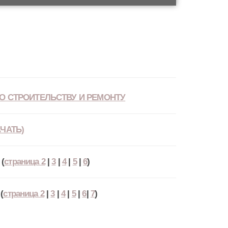
О СТРОИТЕЛЬСТВУ И РЕМОНТУ
ЧАТЬ)
(
страница 2
|
3
|
4
|
5
|
6
)
(
страница 2
|
3
|
4
|
5
|
6
|
7
)