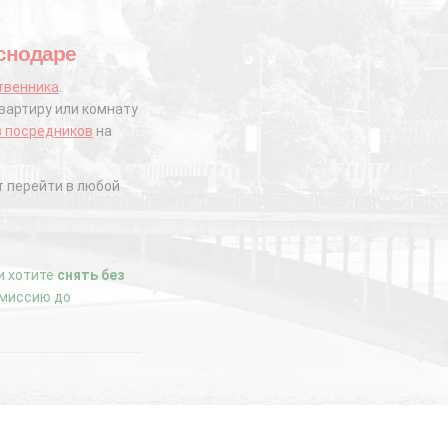
аснодаре
твенника
.
вартиру или комнату
з посредников
на
 перейти в любой
ли хотите
снять без
комиссию до