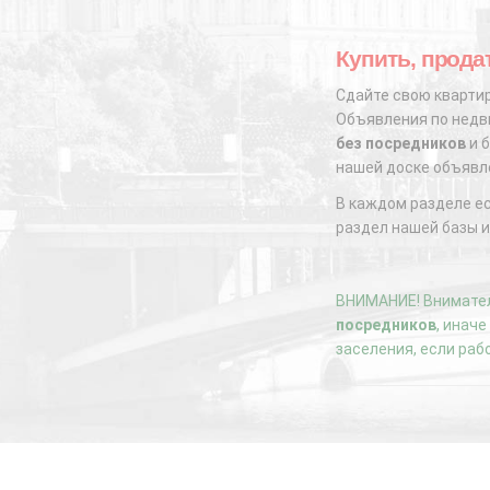
Купить, продат
Сдайте свою квартир
Объявления по недви
без посредников
и б
нашей доске объявл
В каждом разделе е
раздел нашей базы и
ВНИМАНИЕ! Внимател
посредников
, инач
заселения, если раб