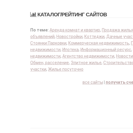
КАТАЛОГ/РЕЙТИНГ САЙТОВ
По теме:
Аренда комнат и квартир
,
Продажа жиль
объявлений
,
Новостройки
,
Коттеджи
,
Дачные учас
Стоянки Парковки
,
Коммерческая недвижимость
,
недвижимости
,
Ипотека
,
Информационный ресурс
,
недвижимости
,
Агентство недвижимости
,
Новости
Обмен, расселение
,
Элитное жилье
,
Строительство
участки
,
Жилье посуточно
все сайты
|
получить сч