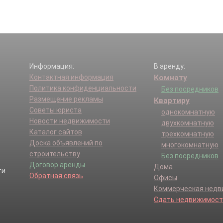
Информация:
В аренду:
Контактная информация
Комнату
Политика конфиденциальности
Без посредников
Размещение рекламы
Квартиру
Советы юриста
однокомнатную
Новости недвижимости
двухкомнатную
Каталог сайтов
трехкомнатную
Доска объявлений по
многокомнатную
строительству
Без посредников
Договор аренды
Дома
Обратная связь
Офисы
Коммерческая нед
Сдать недвижимост