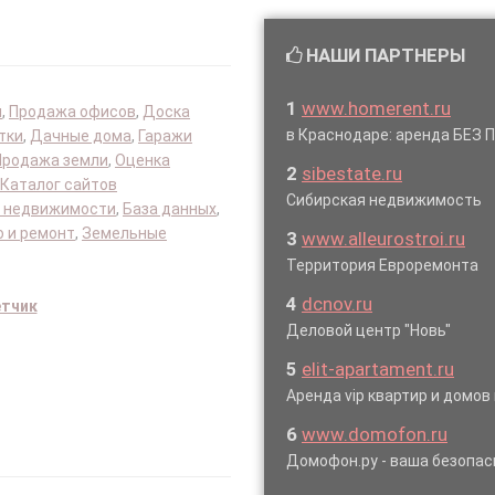
НАШИ ПАРТНЕРЫ
1
www.homerent.ru
я
,
Продажа офисов
,
Доска
в Краснодаре: аренда БЕЗ
тки
,
Дачные дома
,
Гаражи
Продажа земли
,
Оценка
2
sibestate.ru
Каталог сайтов
Сибирская недвижимость
 недвижимости
,
База данных
,
 и ремонт
,
Земельные
3
www.alleurostroi.ru
Территория Евроремонта
4
dcnov.ru
етчик
Деловой центр "Новь"
5
elit-apartament.ru
Аренда vip квартир и домов
6
www.domofon.ru
Домофон.ру - ваша безопас