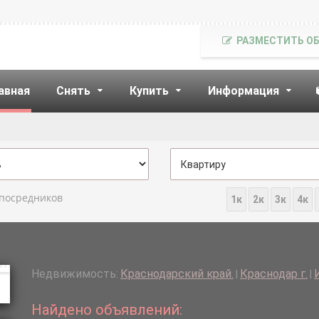
РАЗМЕСТИТЬ О
авная
Снять
Купить
Информация
 посредников
1к
2к
3к
4к
Недвижимость:
Краснодарский край.
Краснодар г.
|
|
Найдено объявлений: