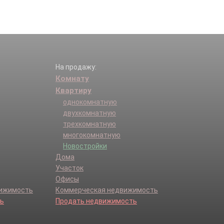
На продажу:
Комнату
Квартиру
однокомнатную
двухкомнатную
трехкомнатную
многокомнатную
Новостройки
Дома
Участок
Офисы
вижимость
Коммерческая недвижимость
ь
Продать недвижимость