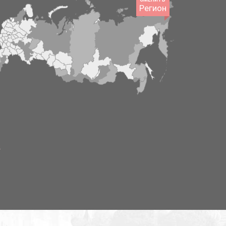
Регион
й