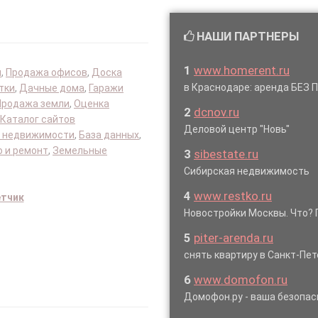
НАШИ ПАРТНЕРЫ
1
www.homerent.ru
я
,
Продажа офисов
,
Доска
в Краснодаре: аренда БЕЗ
тки
,
Дачные дома
,
Гаражи
Продажа земли
,
Оценка
2
dcnov.ru
Каталог сайтов
Деловой центр "Новь"
 недвижимости
,
База данных
,
 и ремонт
,
Земельные
3
sibestate.ru
Сибирская недвижимость
4
www.restko.ru
етчик
Новостройки Москвы. Что? 
5
piter-arenda.ru
снять квартиру в Санкт-Пет
6
www.domofon.ru
Домофон.ру - ваша безопас