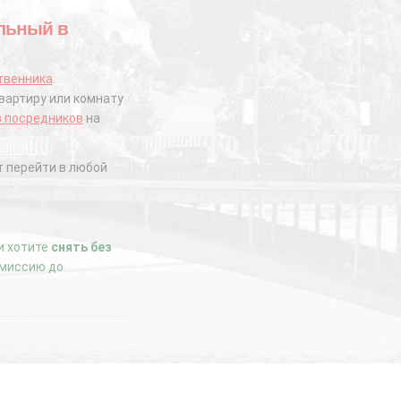
альный в
твенника
.
вартиру или комнату
з посредников
на
 перейти в любой
ли хотите
снять без
комиссию до