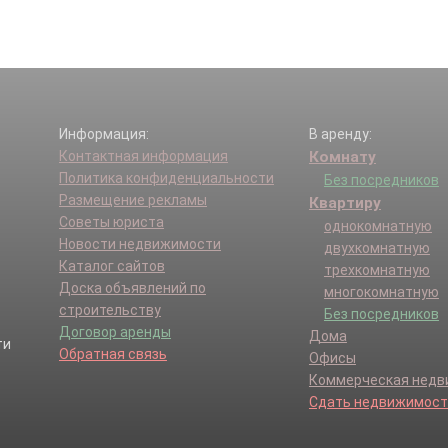
Информация:
В аренду:
Контактная информация
Комнату
Политика конфиденциальности
Без посредников
Размещение рекламы
Квартиру
Советы юриста
однокомнатную
Новости недвижимости
двухкомнатную
Каталог сайтов
трехкомнатную
Доска объявлений по
многокомнатную
строительству
Без посредников
Договор аренды
Дома
Обратная связь
Офисы
Коммерческая нед
Сдать недвижимост