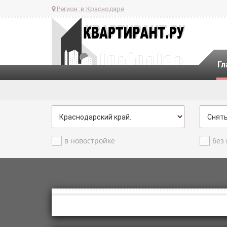
Регион:
в Краснодаре
Гл
в новостройке
без