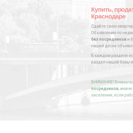
Купить, прода
Краснодаре
Сдайте свою квартир
Объявления по недви
без посредников
и б
нашей доске объявл
В каждом разделе е
раздел нашей базы и
ВНИМАНИЕ! Внимател
посредников
, инач
заселения, если раб