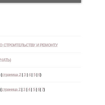
О СТРОИТЕЛЬСТВУ И РЕМОНТУ
ЧАТЬ)
(
страница 2
|
3
|
4
|
5
|
6
)
(
страница 2
|
3
|
4
|
5
|
6
|
7
)