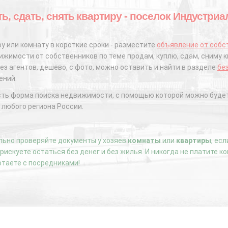
ть, сдать, снять квартиру - поселок Индустри
у или комнату в короткие сроки - разместите
объявление от собс
жимости от собственников по теме продам, куплю, сдам, сниму к
ез агентов, дешево, с фото, можно оставить и найти в разделе
бе
ений.
сть форма поиска недвижимости, с помощью которой можно будет
 любого региона России.
ьно проверяйте документы у хозяев
комнаты
или
квартиры
, ес
е рискуете остаться без денег и без жилья. И никогда не платите 
отаете с посредниками!